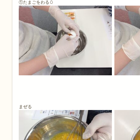
①たまごをわる🥚
まぜる