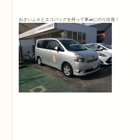
おさいふ👛とエコバッグを持って車🚗にのり出発！