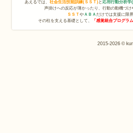
あえるでは、
社会生活技能訓練(ＳＳＴ)
と
応用行動分析学(
声掛けへの反応が薄かったり、行動の動機づけ
ＳＳＴ
や
ＡＢＡ
だけでは支援に限
その柱を支える基礎として
、
「感覚統合プログラ
2015-2026 © kur