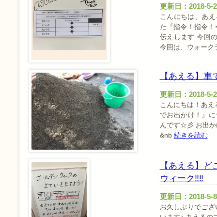
更新日：2018-5-2
こんにちは、あえる
た『指令！指令！
伝えします 今回
今回は、ウォーク
【あえる】車で
更新日：2018-5-2
こんにちは！あえる
でお出かけ！』に
んです☆彡 お出
&nb
続きを読む
【あえる】ど
ウィーク‼‼
更新日：2018-5-8
お久しぶりでござ