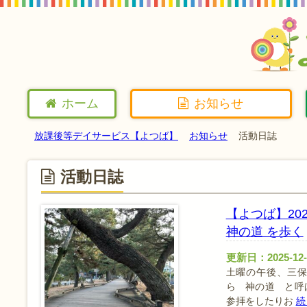
ホーム
お知らせ
放課後等デイサービス【よつば】
お知らせ
活動日誌
活動日誌
【よつば】20
神の道 を歩く
更新日：2025-12-
土曜の午後、三保
ら 神の道 と呼
参拝をしたりお
続