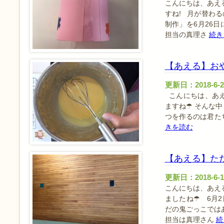
こんにちは、あえ
すね! 月が替わ
制作」を6月26日
担当の真理さ
続き
【あえる】お
更新日：2018-6-2
こんにちは、あえ
ますね☂ そんな中
つを作るのは君た
きを読む
【あえる】た
更新日：2018-6-1
こんにちは、あえ
ましたね☂ 6月
だの鬼ごっこでは
担当は真理さん
続