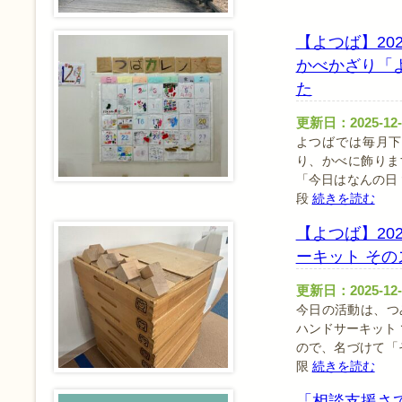
【よつば】20
かべかざり「
た
更新日：2025-12-
よつばでは毎月下
り、かべに飾りま
「今日はなんの日
段
続きを読む
【よつば】20
ーキット その
更新日：2025-12-
今日の活動は、つ
ハンドサーキット
ので、名づけて「
限
続きを読む
「相談支援さ