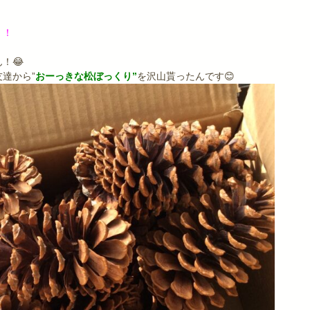
！！
！😂
達から”
おーっきな松ぼっくり”
を沢山貰ったんです😊