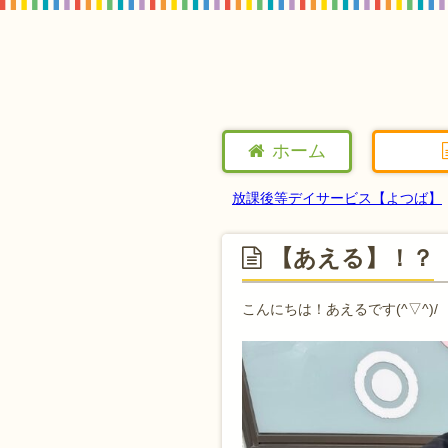
ホーム
放課後等デイサービス【よつば】
【あえる】！？
こんにちは！あえるです(^▽^)/