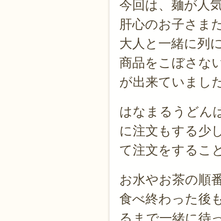
今回は、麺が人
肝心のお子さま
大人と一緒に列
商品をこぼさな
が出来ていまし
はなまるうどん
に注文もする少
て注文をするこ
お水やお茶の順
食べ終わった後
るまで一緒に待