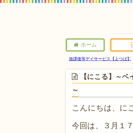
ホーム
放課後等デイサービス【よつば】
【にこる】～ベ
～
こんにちは、に
今回は、３月１