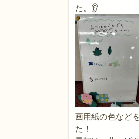
た。👂
画用紙の色など
た！