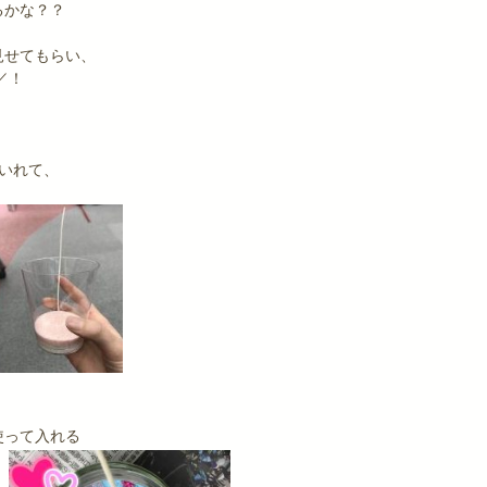
るかな？？
見せてもらい、
／！
いれて、
使って入れる