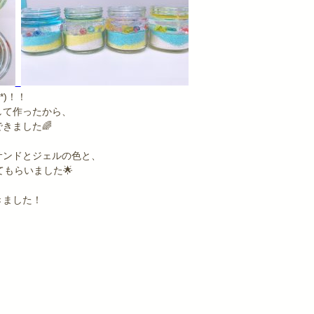
*)！！
して作ったから、
きました🌈
サンドとジェルの色と、
てもらいました🌟
きました！