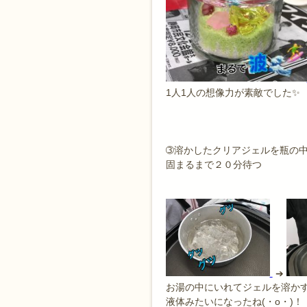
1人1人の想像力が素敵でした✨
➂溶かしたクリアジェルを瓶の
固まるまで２０分待つ
➔
お湯の中にいれてジェルを溶か
液体みたいになったね(・o・)！