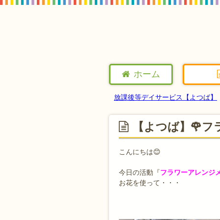
ホーム
放課後等デイサービス【よつば】
【よつば】🌹フ
こんにちは😊
今日の活動『
フラワーアレンジ
お花を使って・・・