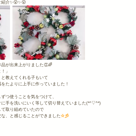
介✨😲✨😲
品が出来上がりました👏🌈
よ！」
」と教えてくれる子もいて
感をたよりに上手に作っていました！
しずつ使うことを気をつけて、
手を洗いにいく等して切り替えていました(*^▽^*)
して取り組めていたので
だな、と感じることができました
☆彡