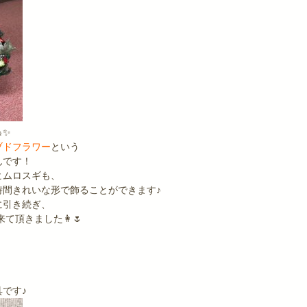
✨
ブドフラワー
という
んです！
ヒムロスギも、
時間きれいな形で飾ることができます♪
に引き続ぎ、
に来て頂きました👩🌷
です♪