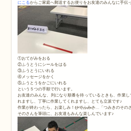
にこる
からご家庭へ郵送するお便りをお友達のみんなに手伝
①おてがみをおる
②ふうとうにシールをはる
③ふうとうにいれる
④メッセージをかく
⑤ふうとうをかごにいれる
という５つの手順で行います。
お友達のみんな、列になり順番を待っているときも、作業し
れますし、丁寧に作業してくれますし、とても立派です♪
作業が終わったら、お楽しみ！
ひでふみさ
…「つみきのその
そのさんを筆頭に、お友達もみんな楽しんでいます♪