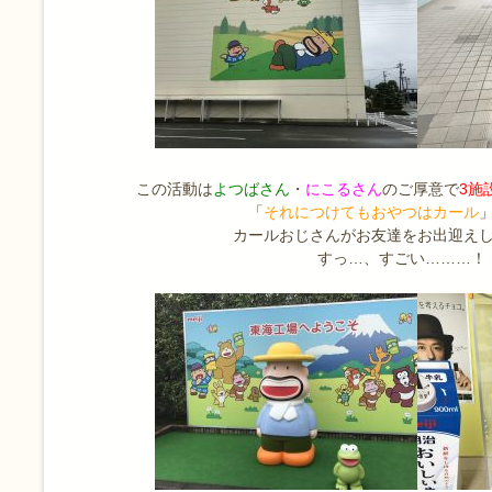
この活動は
よつばさん
・
にこるさん
のご厚意で
3施
「
それにつけてもおやつはカール
カールおじさんがお友達をお出迎え
すっ…、すごい………！