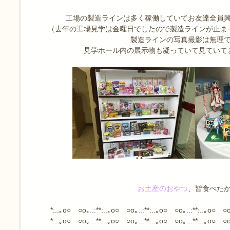
工場の製造ラインは多く稼働していてお友達全員
（去年の工場見学は金曜日でしたので製造ラインが止ま
製造ラインの写真撮影は無理
見学ホール内の展示物も凝っていて見ていてと
お土産のおやつ
、皆食べた
*:..｡o○ ○o｡..:**:..｡o○ ○o｡..:**:..｡o○ ○o｡..:**:..｡o○ ○o
*:..｡o○ ○o｡..:**:..｡o○ ○o｡..:**:..｡o○ ○o｡..:**:..｡o○ ○o