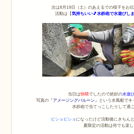
次は8月19日（土）のあえるでの様子をお
活動は【
気持ちいい🎵水鉄砲で水遊びし
当日は
快晴
でしたので絶好の
水遊
写真の『
アメージングバルーン
』という水風船でキ
水鉄砲で当てっこしたりして過
ビショビショ
になったけど活動後にきちんと
夏限定の活動は何でも楽し