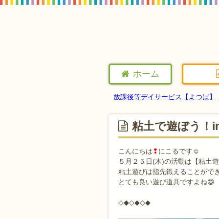
ホーム
放課後等デイサービス【よつば】
粘土で遊ぼう！i
こんにちは
❢
にこるです☺
５月２５日(木)の活動は【粘土
粘土遊びは指先鍛えることがで
とても良い遊び道具ですよね😄
◇◆◇◆◇◆