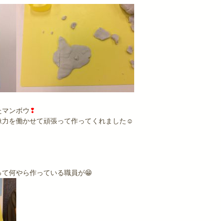
❢
たマンボウ
❢
像力を働かせて頑張って作ってくれました☺
て何やら作っている職員が😁