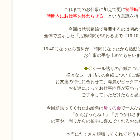
これまでのお仕事に加えて更に
制限時
「
時間内にお仕事を終わらせる
」という意識を持
今回は就労路線で展開するのは初め
全体で提示した「活動時間が終わるまで（16:10～
16:40になったら藁科が「時間になったから活
お仕事の手を止めてもらいま
◆◇
シール貼りの台紙につ
様々なシール貼りの台紙についてご
お友達の特性に合わせて、職員がピックア
お友達によってお仕事内容が変わっ
ご了承していただけたらと思
今回頑張ってくれたお給料は
帰りの会
で一人ひ
「がんばったね！」「おつかれさ
の声や、周りからの拍手に喜んでくれるお友
本当にたくさん頑張ってくれてどうもあ