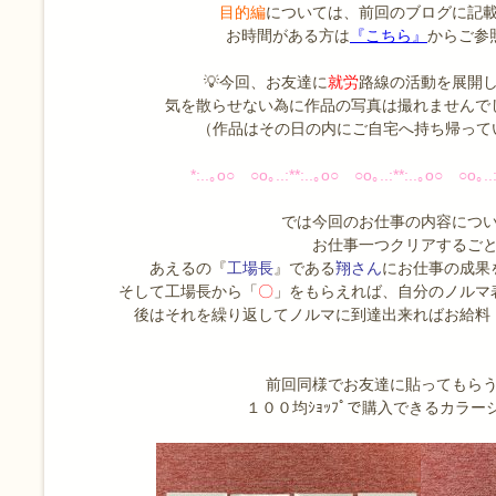
目的編
については、前回のブログに記
お時間がある方は
『こちら』
からご参照
💡今回、お友達に
就労
路線の活動を展開
気を散らせない為に作品の写真は撮れませんで
（作品はその日の内にご自宅へ持ち帰ってい
*:..｡o○ ○o｡..:**:..｡o○ ○o｡..:**:..｡o○ ○o｡..:
では今回のお仕事の内容につ
お仕事一つクリアするご
あえるの『
工場長
』である
翔さん
にお仕事の成果
そして工場長から「
〇
」をもらえれば、自分のノルマ
後はそれを繰り返してノルマに到達出来ればお給料
前回同様でお友達に貼ってもら
１００均ｼｮｯﾌﾟで購入できるカラー